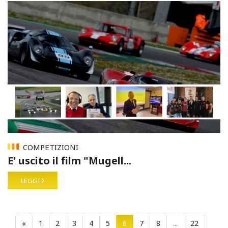
COMPETIZIONI
E' uscito il film "Mugell...
LEGGI
«
1
2
3
4
5
6
7
8
...
22