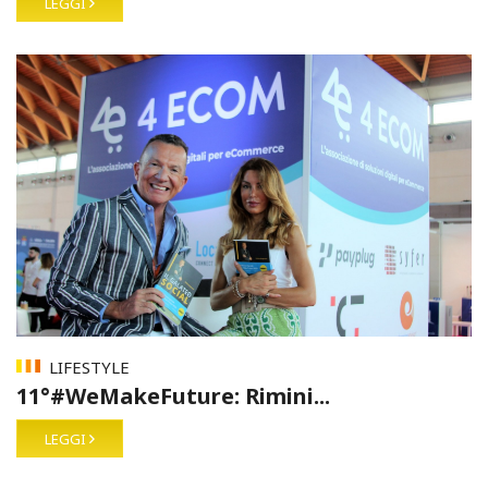
LEGGI
LIFESTYLE
11°#WeMakeFuture: Rimini...
LEGGI