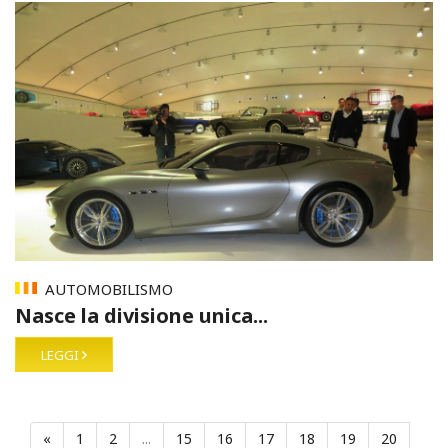
AUTOMOBILISMO
Nasce la divisione unica...
LEGGI
«
1
2
...
15
16
17
18
19
20