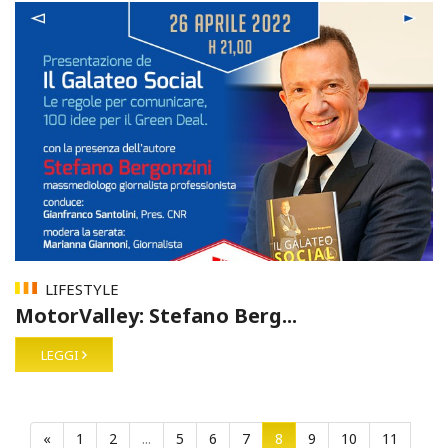
LIFESTYLE
MotorValley: Stefano Berg...
LEGGI
«
1
2
...
5
6
7
8
9
10
11