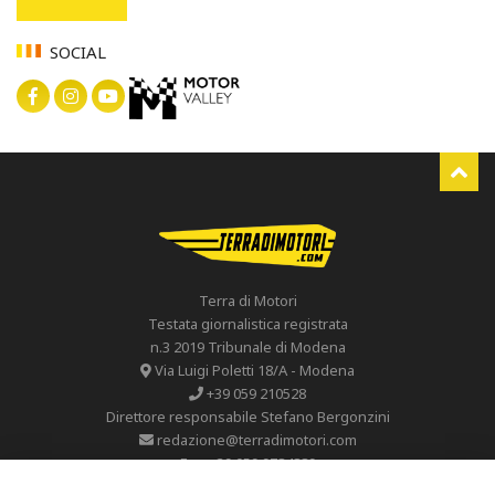
SOCIAL
Terra di Motori
Testata giornalistica registrata
n.3 2019 Tribunale di Modena
Via Luigi Poletti 18/A - Modena
+39 059 210528
Direttore responsabile Stefano Bergonzini
redazione@terradimotori.com
Fax. +39 059 9784889
P.I 02344670365