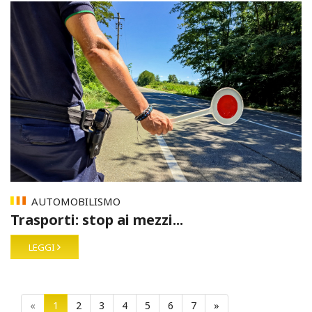
AUTOMOBILISMO
Trasporti: stop ai mezzi...
LEGGI
«
1
2
3
4
5
6
7
»