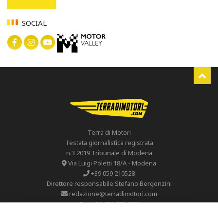
SOCIAL
Terra di Motori
Testata giornalistica registrata
n.3 2019 Tribunale di Modena
Via Luigi Poletti 18/A - Modena
+39 059 210528
Direttore responsabile Stefano Bergonzini
redazione@terradimotori.com
Fax. +39 059 9784889
P.I 02344670365