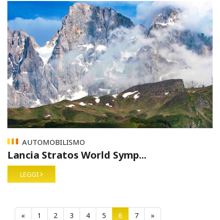
AUTOMOBILISMO
Lancia Stratos World Symp...
LEGGI
«
1
2
3
4
5
6
7
»