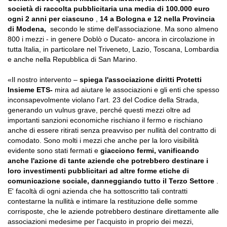
società di raccolta pubblicitaria una media di 100.000 euro
ogni 2 anni per ciascuno
,
14 a Bologna e 12 nella Provincia
di Modena,
secondo le stime dell'associazione. Ma sono almeno
800 i mezzi - in genere Doblò o Ducato- ancora in circolazione in
tutta Italia, in particolare nel Triveneto, Lazio, Toscana, Lombardia
e anche nella Repubblica di San Marino.
«Il nostro intervento –
spiega l'associazione diritti Protetti
Insieme ETS-
mira ad aiutare le associazioni e gli enti che spesso
inconsapevolmente violano l'art. 23 del Codice della Strada,
generando un vulnus grave, perché questi mezzi oltre ad
importanti sanzioni economiche rischiano il fermo e rischiano
anche di essere ritirati senza preavviso per nullità del contratto di
comodato. Sono molti i mezzi che anche per la loro visibilità
evidente sono stati fermati e
giacciono fermi, vanificando
anche l'azione di tante aziende che potrebbero destinare i
loro investimenti pubblicitari ad altre forme etiche di
comunicazione sociale, danneggiando tutto il Terzo Settore
.
E' facoltà di ogni azienda che ha sottoscritto tali contratti
contestarne la nullità e intimare la restituzione delle somme
corrisposte, che le aziende potrebbero destinare direttamente alle
associazioni medesime per l'acquisto in proprio dei mezzi,