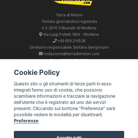
Terra di Motori
Testata giornalistica registrata
n.3 2019 Tribunale di Modena
Via Luigi Poletti 18/A - Modena
+39 059 210528
Direttore responsabile Stefano Bergonzini
redazione@terradimotori.com
Fax. +39 059 9784889
P.I 02344670365
Cookie Policy
Questo sito o gli strumenti di terze parti in esso
integrati fanno uso di cookie, che possono
News
scambiare informazioni e tracciare la navigazione
dell'utente che è registrato ad uno dei servizi
lang.links.photogallery
presenti. Cliccando sul bottone "Preferenze" sarà
Team
possibile vedere le modalità per disattivarli.
Preferenze
Contatti
Cookie Policy
Accetta tutti