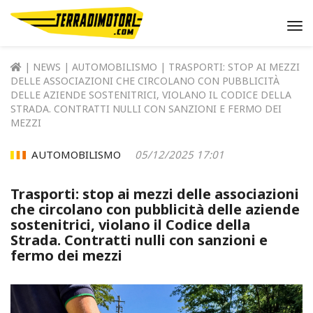
Me
|
NEWS
|
AUTOMOBILISMO
| TRASPORTI: STOP AI MEZZI
DELLE ASSOCIAZIONI CHE CIRCOLANO CON PUBBLICITÀ
DELLE AZIENDE SOSTENITRICI, VIOLANO IL CODICE DELLA
STRADA. CONTRATTI NULLI CON SANZIONI E FERMO DEI
MEZZI
AUTOMOBILISMO
05/12/2025 17:01
Trasporti: stop ai mezzi delle associazioni
che circolano con pubblicità delle aziende
sostenitrici, violano il Codice della
Strada. Contratti nulli con sanzioni e
fermo dei mezzi