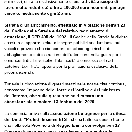
sui mezzi, si tratta esclusivamente di una
attività a scopo di
lucro molto redditizia: oltre a 100.000 euro ricorrenti per ogni
veicolo, mediamente ogni 2 anni.
Si tratta di un arricchimento,
effettuato in violazione dell'art.23
del Codice della Strada e del relativo regolamento di
attuazione, il DPR 495 del 1992
. Il Codice della Strada fa divieto
assoluto di apporre scritte o insegne pubblicitarie luminose sui
veicoli e prevede che sia sempre «escluso ogni rischio di
abbagliamento o di distrazione dell'attenzione nella guida per i
conducenti di altri veicoli». Tale facoltà è concessa solo ad
autobus, taxi, NCC, oppure per la promozione esclusiva della
propria azienda.
Tuttavia la circolazione di questi mezzi nelle nostre città continua,
nonostante l'impegno delle
forze dell'ordine e del ministero
dell'Interno, che sulla questione ha diramato una
circostanziata circolare il 3 febbraio del 2020.
La denuncia arriva dalla
associazione bolognese per la difesa
dei Diritti “Protetti Insieme ETS”
che si batte su questo fronte,
che nella sola
Provincia di Reggio Emilia coinvolge ben 17
Comuni dove questi mezzi circolavano, rendendo alle